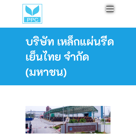
บริษัท เหล็กแผ่นรีด
เย็นไทย จำกัด
(มหาชน)