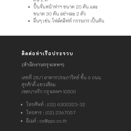
ปั้นจั่นหน้าท่าฯ ขนาด 20 ตัน และ
ขนาด 30 ตัน อย่างละ 2 ตัว
อื่นๆ เช่น โฟล์คลิฟท์ กรรมกร เป็นต้น
ติดต่อท่าเรือประจวบ
(สำนักงานกรุงเทพฯ)
เลขที่ 28/1 อาคารประภาวิทย์ ชั้น 6 ถนน
สุรศักดิ์ แขวงสีลม
เขตบางรัก กรุงเทพฯ 10500
โทรศัพท์ : (02) 6300323-32
โทรสาร : (02) 2367057
อีเมล์ :
cs@ppc.co.th